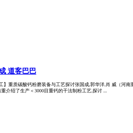
成 道客巴巴
物加工】重质碳酸钙粉磨装备与工艺探讨张国成,郭华洋,肖 威（河南重
绍了生产＜3000目重钙的干法制粉工艺,探讨 ...