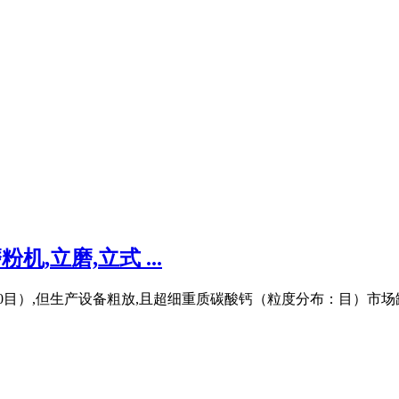
,立磨,立式 ...
400目）,但生产设备粗放,且超细重质碳酸钙（粒度分布：目）