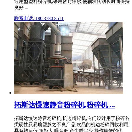
通用型塑料粉碎机,采用密封轴承,使轴承转动长时间保持
良好 ...
联系电话: 180 3780 8511
拓斯达慢速静音粉碎机,粉碎机 ...
拓斯达慢速静音粉碎机,机边粉碎机,专门设计用于粉碎各
类硬性及易脆塑胶之不良产品,次品的机边粉碎回收利用,
具有转速低,扭矩大,噪音低,产生粉尘少,操作简便的优