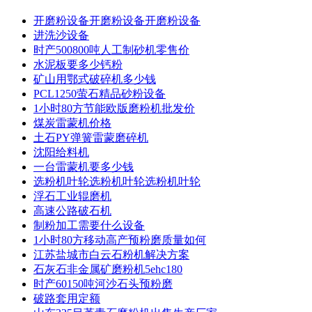
开磨粉设备开磨粉设备开磨粉设备
进洗沙设备
时产500800吨人工制砂机零售价
水泥板要多少钙粉
矿山用鄂式破碎机多少钱
PCL1250萤石精品砂粉设备
1小时80方节能欧版磨粉机批发价
煤炭雷蒙机价格
土石PY弹簧雷蒙磨碎机
沈阳给料机
一台雷蒙机要多少钱
选粉机叶轮选粉机叶轮选粉机叶轮
浮石工业辊磨机
高速公路破石机
制粉加工需要什么设备
1小时80方移动高产预粉磨质量如何
江苏盐城市白云石粉机解决方案
石灰石非金属矿磨粉机5ehc180
时产60150吨河沙石头预粉磨
破路套用定额