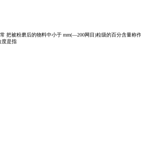
被粉磨后的物料中小于 mm(—200网目)粒级的百分含量称作磨
粒度是指