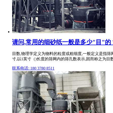
请问,常用的细砂纸一般是多少"目"的
目数,物理学定义为物料的粒度或粗细度,一般定义是指筛
寸,以1英寸（)长度的筛网内的筛孔数表示,因而称之为目
联系电话: 180 3780 8511