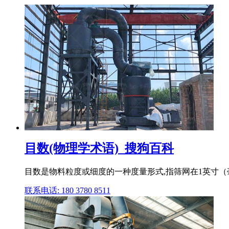
目数(物理学术语)_搜狗百科
目数是物料粒度或细度的一种度量形式,指筛网在1英寸
联系电话: 180 3780 8511