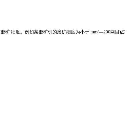
矿 细度。例如某磨矿机的磨矿细度为小于 mm(—200网目)占