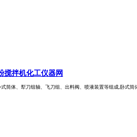
粉搅拌机化工仪器网
式筒体、犁刀组轴、飞刀组、出料阀、喷液装置等组成,卧式筒体