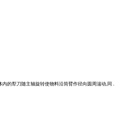
内的犁刀随主轴旋转使物料沿筒臂作径向圆周湍动,同 .