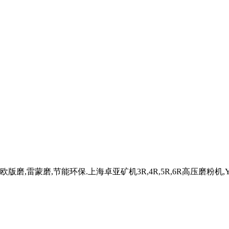
磨,雷蒙磨,节能环保.上海卓亚矿机3R,4R,5R,6R高压磨粉机