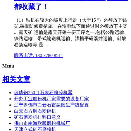
都收藏了！
（1）钻机在较大的坡度上行走（大于15 °）必须放下钻
架,采取防倾覆措施；在输电线下面通过时必须放下主架
... 露天矿 运输是露天开采主要工序之一,包括公路运输、
铁路运输、带式输送机运输、溜槽平硐溜井运输、斜坡
卷扬运输等,是 ...
联系电话: 180 3780 8511
Menu
相关文章
玻璃钢250目石灰石粉碎机器
开办工业磨粉机厂家需要的设备厂家
辽宁盘锦市白云石雷蒙磨生产线配置
白云石方解石粉碎机
矿石磨粉机排料口意义
佛山市南海欧版磨粉机械厂
天津立式矿石磨粉机