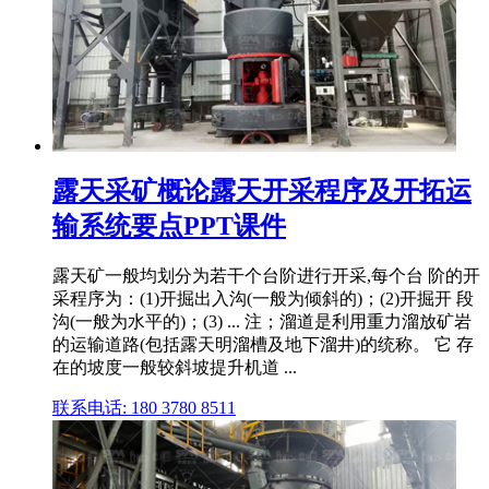
露天采矿概论露天开采程序及开拓运
输系统要点PPT课件
露天矿一般均划分为若干个台阶进行开采,每个台 阶的开
采程序为：(1)开掘出入沟(一般为倾斜的)；(2)开掘开 段
沟(一般为水平的)；(3) ... 注；溜道是利用重力溜放矿岩
的运输道路(包括露天明溜槽及地下溜井)的统称。 它 存
在的坡度一般较斜坡提升机道 ...
联系电话: 180 3780 8511