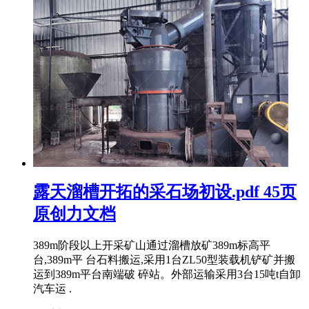
露天溜槽开拓的采石场初设.pdf 45页
原创力文档
389m阶段以上开采矿山通过溜槽放矿389m标高平
台,389m平 台石料搬运,采用1台ZL50型装载机铲矿并搬
运到389m平台南端破 碎站。外部运输采用3台15吨t自卸
汽车运 .