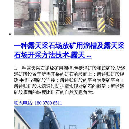
一种露天采石场放矿用溜槽及露天采
石场开采方法技术,露天 ...
1.一种露天采石场放矿用溜槽,包括溜矿段和贮矿段,所述
溜矿段设置于所需开采的矿石的坡面上；所述贮矿段经
缓冲槽与溜矿段连接；所述贮矿段的平台为受矿平台；
所述贮矿段末端通过防护壁实现对矿石的截留；所述溜
矿段底面的坡度比矿石的自然安息角大5
联系电话: 180 3780 8511