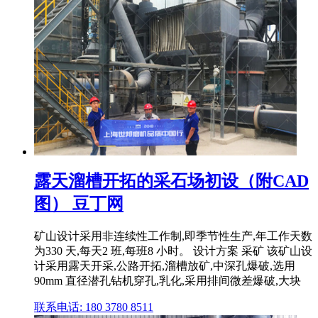
露天溜槽开拓的采石场初设（附CAD
图） 豆丁网
矿山设计采用非连续性工作制,即季节性生产,年工作天数
为330 天,每天2 班,每班8 小时。 设计方案 采矿 该矿山设
计采用露天开采,公路开拓,溜槽放矿,中深孔爆破,选用
90mm 直径潜孔钻机穿孔,乳化,采用排间微差爆破,大块
联系电话: 180 3780 8511