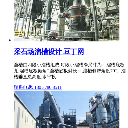
采石场溜槽设计 豆丁网
溜槽由四段小溜槽组成,每段小溜槽净尺寸为：溜槽底板
宽,溜槽底板倾角°,溜槽底板斜长～,溜槽侧帮角度70°。溜
槽垂直总高度,水平投 .
联系电话: 180 3780 8511