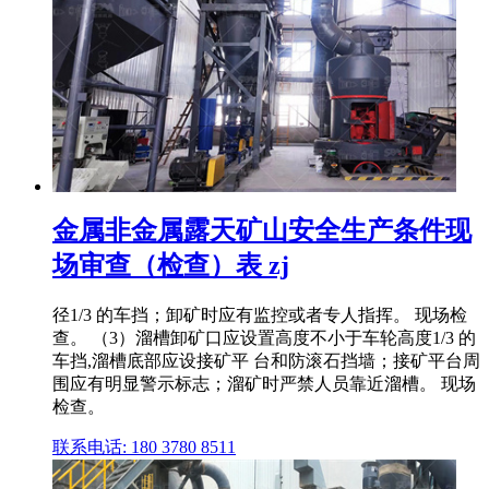
金属非金属露天矿山安全生产条件现
场审查（检查）表 zj
径1/3 的车挡；卸矿时应有监控或者专人指挥。 现场检
查。 （3）溜槽卸矿口应设置高度不小于车轮高度1/3 的
车挡,溜槽底部应设接矿平 台和防滚石挡墙；接矿平台周
围应有明显警示标志；溜矿时严禁人员靠近溜槽。 现场
检查。
联系电话: 180 3780 8511