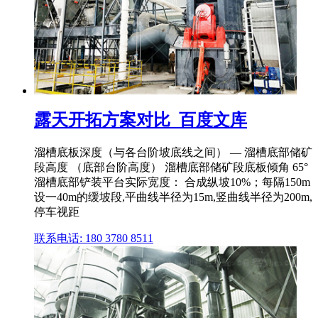
露天开拓方案对比_百度文库
溜槽底板深度（与各台阶坡底线之间） — 溜槽底部储矿
段高度 （底部台阶高度） 溜槽底部储矿段底板倾角 65°
溜槽底部铲装平台实际宽度： 合成纵坡10%；每隔150m
设一40m的缓坡段,平曲线半径为15m,竖曲线半径为200m,
停车视距
联系电话: 180 3780 8511