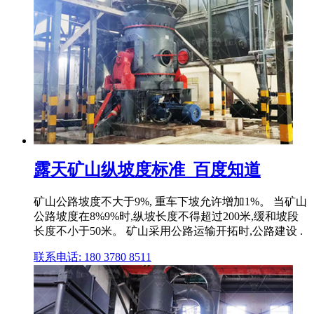
露天矿山纵坡度标准_百度知道
矿山公路坡度不大于9%, 重车下坡允许增加1%。 当矿山
公路坡度在8%9%时,纵坡长度不得超过200米,缓和坡段
长度不小于50米。 矿山采用公路运输开拓时,公路建设 .
联系电话: 180 3780 8511