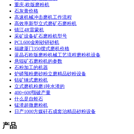
重庆-欧版磨粉机
石灰膏价格
高速机械冲击磨机工作流程
高效率新型立式磨矿石磨粉机
镇江4R雷蒙机
采矿设备矿石磨粉机型号
PCL600金刚砂碎砂机
福建厦门350摆式磨机价格
蓝晶石欧版磨粉机械工艺流程磨粉机设备
悬辊矿石磨粉机的参数
石粉加工的机器
炉碴预粉磨砂粉立磨精品砂粉设备
钴矿锤式磨粉机
立式磨机粉磨1吨水渣的
400×600颚破产量
什么是自蛭石
锰渣超微磨粉机
日产1000方媒矸石成套治精品砂粉设备
产品