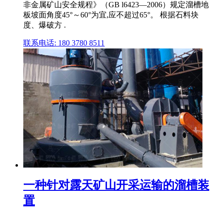
非金属矿山安全规程》（GB l6423—2006）规定溜槽地
板坡面角度45°～60°为宜,应不超过65°。 根据石料块
度、爆破方 .
联系电话: 180 3780 8511
一种针对露天矿山开采运输的溜槽装
置