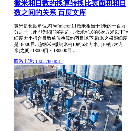
微米和目数的换算转换比表面积和目
数之间的关系 百度文库
微米是长度单位,符号[micron].1微米相当于1米的一百万
分之一〔此即为[微]的字义〕. 微米
=[10的6次方米以下]=
细度大小折合目数单位换算约万目以下.微米之极限细度
是18000目. 趋纳米=微纳米=[10的6次方米] [10的7次方
米]之间=18000目～180000目 ...
联系电话: 180 3780 8511