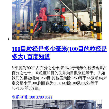
100目粒径是多少毫米(100目的粒径是
多大) 百度知道
5.细度为200目占百分之七十,表示小于毫米的粒级含量占
百分之七十。 6.粒度和目的关系为目数乘粒等于。 7.如
我们的超微细为1250目,其粒度为除1250等于44微米,纳米
定义是小于100,则目数为0．0143除100乘10减9等于
43×105,即3万目。
联系电话: 180 3780 8511