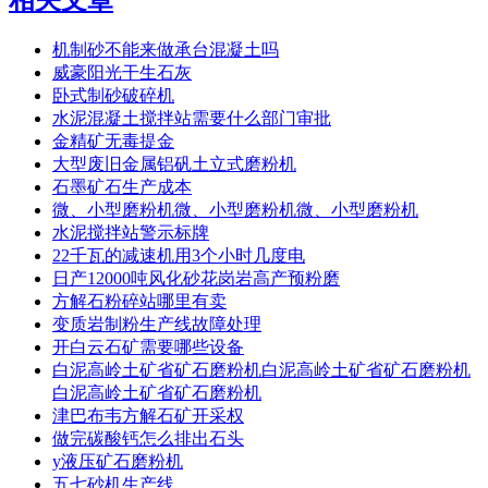
相关文章
机制砂不能来做承台混凝土吗
威豪阳光干生石灰
卧式制砂破碎机
水泥混凝土搅拌站需要什么部门审批
金精矿无毒提金
大型废旧金属铝矾土立式磨粉机
石墨矿石生产成本
微、小型磨粉机微、小型磨粉机微、小型磨粉机
水泥搅拌站警示标牌
22千瓦的减速机用3个小时几度电
日产12000吨风化砂花岗岩高产预粉磨
方解石粉碎站哪里有卖
变质岩制粉生产线故障处理
开白云石矿需要哪些设备
白泥高岭土矿省矿石磨粉机白泥高岭土矿省矿石磨粉机
白泥高岭土矿省矿石磨粉机
津巴布韦方解石矿开采权
做完碳酸钙怎么排出石头
y液压矿石磨粉机
五七砂机生产线