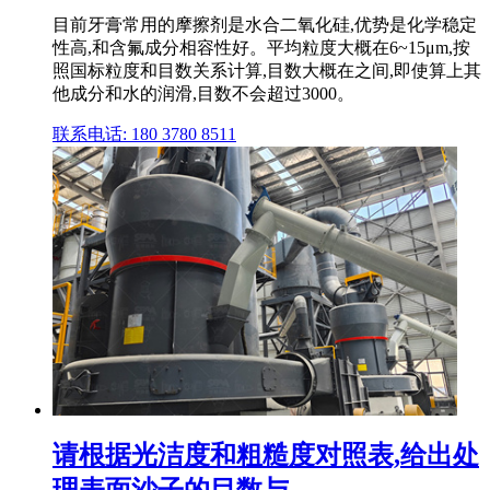
目前牙膏常用的摩擦剂是水合二氧化硅,优势是化学稳定
性高,和含氟成分相容性好。平均粒度大概在6~15μm,按
照国标粒度和目数关系计算,目数大概在之间,即使算上其
他成分和水的润滑,目数不会超过3000。
联系电话: 180 3780 8511
请根据光洁度和粗糙度对照表,给出处