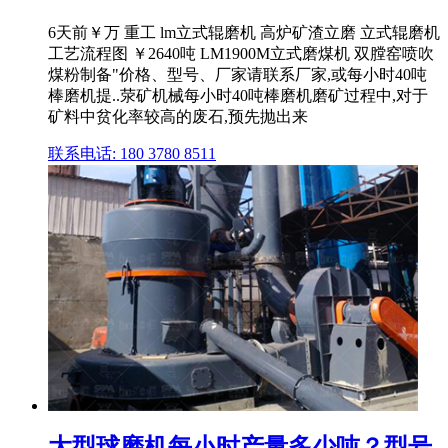
6天前￥万 重工 lm立式辊磨机 高炉矿渣立磨 立式辊磨机
工艺流程图 ￥2640吨 LM1900M立式磨煤机 双膛窑喷吹
煤粉制备"价格、型号、厂家请联系厂家,或每小时40吨
棒磨机提..荥矿机械每小时40吨棒磨机磨矿过程中,对于
矿料中贫化率较高的废石,预先抛出来
联系电话: 180 3780 8511
大型球磨机每小时产量多少吨？型号