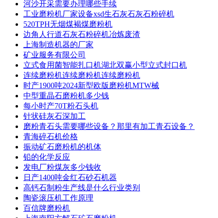
河沙开采需要办理哪些手续
工业磨粉机厂家设备xsd生石灰石灰石粉碎机
520TPH无烟煤褐煤磨粉机
边角人行道石灰石粉碎机冶炼废渣
上海制造机器的厂家
矿业服务有限公司
立式食用菌智能扎口机湖北双赢小型立式封口机
连续磨粉机连续磨粉机连续磨粉机
时产1900吨2024新型欧版磨粉机MTW械
中型重晶石磨粉机多少钱
每小时产70T粉石头机
针状硅灰石深加工
磨粉青石头需要哪些设备？那里有加工青石设备？
青海碎石机价格
振动矿石磨粉机的机体
铅的化学反应
发电厂粉煤灰多少钱收
日产1400吨金红石砂石机器
高钙石制粉生产线是什么行业类别
陶瓷滚压机工作原理
百信牌磨粉机