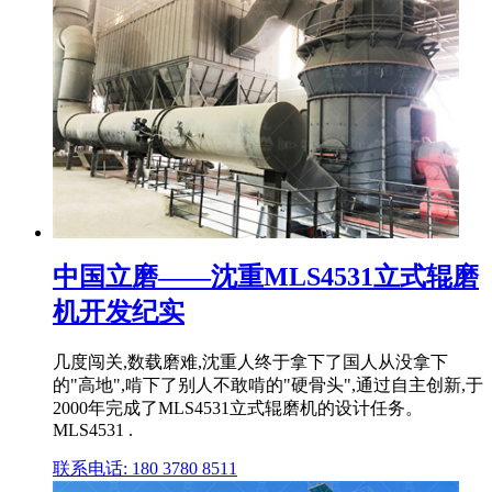
中国立磨——沈重MLS4531立式辊磨
机开发纪实
几度闯关,数载磨难,沈重人终于拿下了国人从没拿下
的"高地",啃下了别人不敢啃的"硬骨头",通过自主创新,于
2000年完成了MLS4531立式辊磨机的设计任务。
MLS4531 .
联系电话: 180 3780 8511