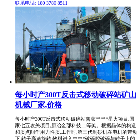
联系电话: 180 3780 8511
每小时产300T反击式移动破碎站矿山
机械厂家,价格
每小时产300T反击式移动破碎站曾获*****星火项目,国
家七五攻关项目,原冶金部科技二等奖。根据晶体的构造
和质点间作用力性质,工作时,第三代制砂机在电机的带动
下,转子高速旋转,物料进入*****破碎腔破碎与转子上的