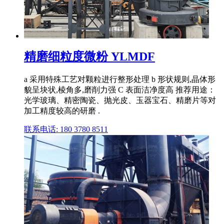
精磨细粒度微粉 YLMDF
a 采用特殊工艺对颗粒进行整形处理 b 形状规则,晶体形
貌呈块状,棱角多,磨削力强 C 表面洁净度高 推荐用途：
光学玻璃、精密陶瓷、抛光皮、玉器宝石、精磨片等对
加工精度较高的研磨 .
联系电话: 180 3780 8511