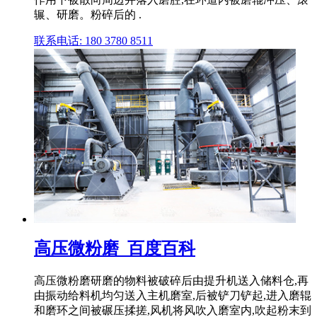
辗、研磨。粉碎后的 .
联系电话: 180 3780 8511
高压微粉磨_百度百科
高压微粉磨研磨的物料被破碎后由提升机送入储料仓,再
由振动给料机均匀送入主机磨室,后被铲刀铲起,进入磨辊
和磨环之间被碾压揉搓,风机将风吹入磨室内,吹起粉末到