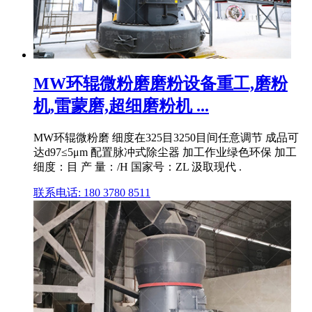
MW环辊微粉磨磨粉设备重工,磨粉
机,雷蒙磨,超细磨粉机 ...
MW环辊微粉磨 细度在325目3250目间任意调节 成品可
达d97≤5μm 配置脉冲式除尘器 加工作业绿色环保 加工
细度：目 产 量：/H 国家号：ZL 汲取现代 .
联系电话: 180 3780 8511