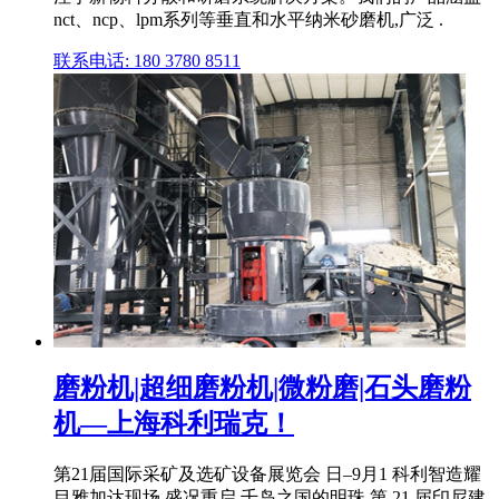
nct、ncp、lpm系列等垂直和水平纳米砂磨机,广泛 .
联系电话: 180 3780 8511
磨粉机|超细磨粉机|微粉磨|石头磨粉
机—上海科利瑞克！
第21届国际采矿及选矿设备展览会 日–9月1 科利智造耀
目雅加达现场 盛况重启 千岛之国的明珠 第 21 届印尼建