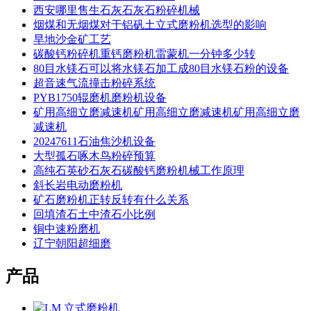
西安哪里售生石灰石灰石粉碎机械
烟煤和无烟煤对于铝矾土立式磨粉机选型的影响
旱地沙金矿工艺
碳酸钙粉碎机重钙磨粉机雷蒙机一分钟多少转
80目水镁石可以将水镁石加工成80目水镁石粉的设备
超音速气流撞击粉碎系统
PYB1750辊磨机磨粉机设备
矿用高细立磨减速机矿用高细立磨减速机矿用高细立磨
减速机
20247611石油焦沙机设备
大型孤石啄木鸟粉碎预算
高纯石英砂石灰石碳酸钙磨粉机械工作原理
斜长岩电动磨粉机
矿石磨粉机正转反转有什么关系
回填渣石土中渣石小比例
铜中速粉磨机
辽宁朝阳超细磨
产品