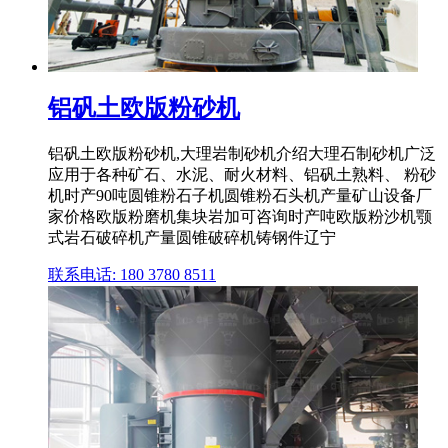
铝矾土欧版粉砂机
铝矾土欧版粉砂机,大理岩制砂机介绍大理石制砂机广泛
应用于各种矿石、水泥、耐火材料、铝矾土熟料、 粉砂
机时产90吨圆锥粉石子机圆锥粉石头机产量矿山设备厂
家价格欧版粉磨机集块岩加可咨询时产吨欧版粉沙机颚
式岩石破碎机产量圆锥破碎机铸钢件辽宁
联系电话: 180 3780 8511