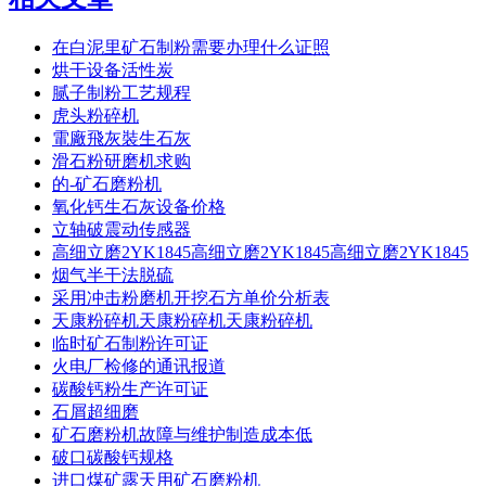
在白泥里矿石制粉需要办理什么证照
烘干设备活性炭
腻子制粉工艺规程
虎头粉碎机
電廠飛灰裝生石灰
滑石粉研磨机求购
的-矿石磨粉机
氧化钙生石灰设备价格
立轴破震动传感器
高细立磨2YK1845高细立磨2YK1845高细立磨2YK1845
烟气半干法脱硫
采用冲击粉磨机开挖石方单价分析表
天康粉碎机天康粉碎机天康粉碎机
临时矿石制粉许可证
火电厂检修的通讯报道
碳酸钙粉生产许可证
石屑超细磨
矿石磨粉机故障与维护制造成本低
破口碳酸钙规格
进口煤矿露天用矿石磨粉机