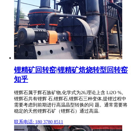
锂精矿回转窑|锂精矿焙烧转型回转窑
知乎
锂辉石属于辉石族矿物,化学式为26,理论上含 Li2O %。
锂辉石共有锂辉 石,锂辉石,锂辉石三种变体,提锂过程中
需要考虑到前期进行高温晶型转换的问 题。通常需要将
稳定的天然锂辉石矿（锂辉石）通过高温.
联系电话: 180 3780 8511