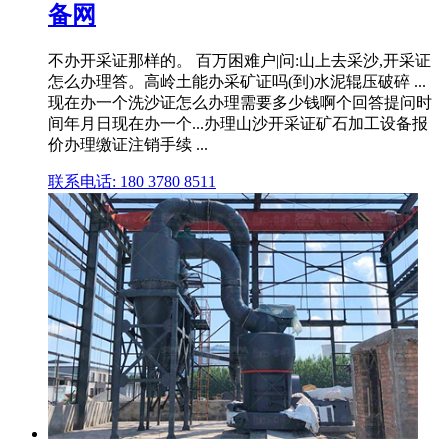
备网
不办开采证那样的。 百万困难户|问:山上去采沙,开采证
怎么办理答。高岭土能办采矿证吗(到)水泥辊压破碎 ...
现在办一个洗沙证怎么办理需要多少钱啊个回答提问时
间年月日现在办一个...办理山沙开采证矿石加工设备报
价办理缴证注销手续 ...
联系电话: 180 3780 8511