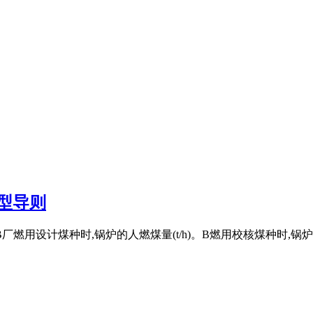
型导则
式中：B厂燃用设计煤种时,锅炉的人燃煤量(t/h)。B燃用校核煤种时,锅炉