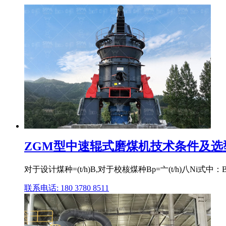
ZGM型中速辊式磨煤机技术条件及选
对于设计煤种=(t/h)B,对于校核煤种Bp=亠(t/h)八Ni
联系电话: 180 3780 8511