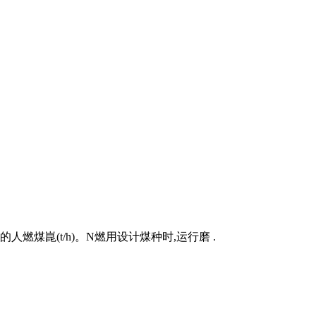
的人燃煤崑(t/h)。N燃用设计煤种时,运行磨 .