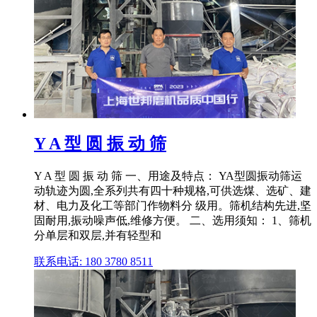
Y A 型 圆 振 动 筛
Y A 型 圆 振 动 筛 一、用途及特点： YA型圆振动筛运
动轨迹为圆,全系列共有四十种规格,可供选煤、选矿、建
材、电力及化工等部门作物料分 级用。筛机结构先进,坚
固耐用,振动噪声低,维修方便。 二、选用须知： 1、筛机
分单层和双层,并有轻型和
联系电话: 180 3780 8511