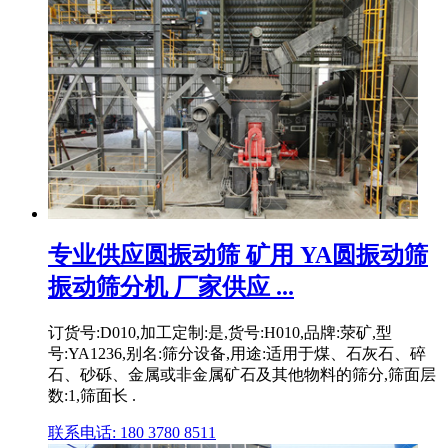
专业供应圆振动筛 矿用 YA圆振动筛
振动筛分机 厂家供应 ...
订货号:D010,加工定制:是,货号:H010,品牌:荥矿,型
号:YA1236,别名:筛分设备,用途:适用于煤、石灰石、碎
石、砂砾、金属或非金属矿石及其他物料的筛分,筛面层
数:1,筛面长 .
联系电话: 180 3780 8511