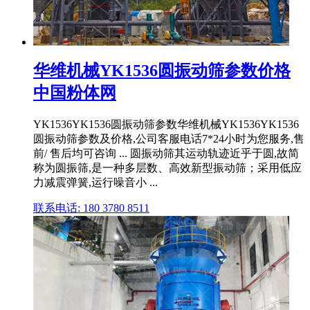
华维机械YK1536圆振动筛参数价格
中国粉体网
YK1536YK1536圆振动筛参数华维机械YK1536YK1536
圆振动筛参数及价格,公司客服电话7*24小时为您服务,售
前/ 售后均可咨询 ... 圆振动筛其运动轨迹近乎于圆,故简
称为圆振筛,是一种多层数、高效新型振动筛；采用低应
力减震弹簧,运行噪音小 ...
联系电话: 180 3780 8511