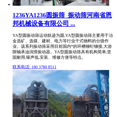
1236YA1236圆振筛_振动筛河南省恩
邦机械设备有限公司 ...
YA型圆振动筛运动轨迹为圆,YA型圆振动筛主要用于冶
金选矿、选煤、建材、电力等行业干式物料的分级作
业。该系列振动筛采用目前国内*的环槽铆钉铆接,大游
隙轴承油润滑振动器。YA型圆振动筛具有机构简单,坚
固耐用,噪声低,安装、维修方便等特点。
联系电话: 180 3780 8511