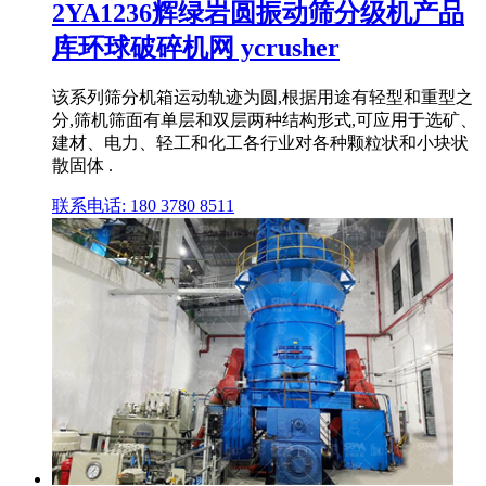
2YA1236辉绿岩圆振动筛分级机产品
库环球破碎机网 ycrusher
该系列筛分机箱运动轨迹为圆,根据用途有轻型和重型之
分,筛机筛面有单层和双层两种结构形式,可应用于选矿、
建材、电力、轻工和化工各行业对各种颗粒状和小块状
散固体 .
联系电话: 180 3780 8511