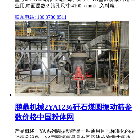
业用,筛面层数:2,筛孔尺寸:4100（mm）,入料粒 .
联系电话: 180 3780 8511
鹏鼎机械2YA1236矸石煤圆振动筛参
数价格中国粉体网
产品概述：YA系列圆振动筛是一种通用且已标准化的振
动筛分设备。YA型圆振筛是具有圆形轨迹的惯性振动