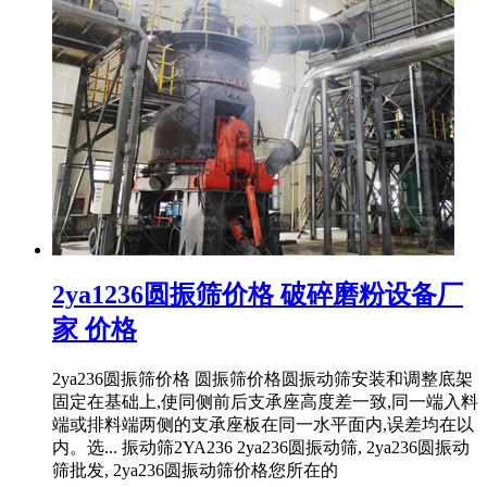
2ya1236圆振筛价格 破碎磨粉设备厂
家 价格
2ya236圆振筛价格 圆振筛价格圆振动筛安装和调整底架
固定在基础上,使同侧前后支承座高度差一致,同一端入料
端或排料端两侧的支承座板在同一水平面内,误差均在以
内。选... 振动筛2YA236 2ya236圆振动筛, 2ya236圆振动
筛批发, 2ya236圆振动筛价格您所在的