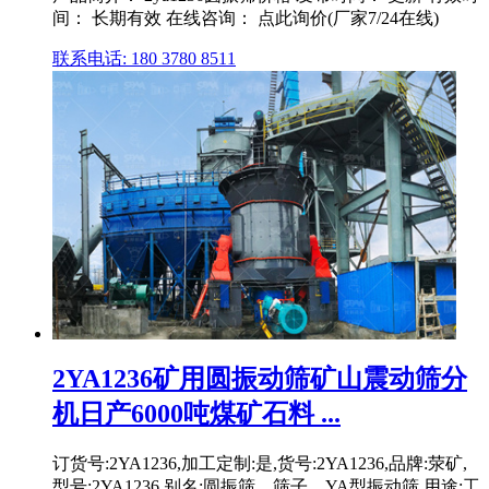
间： 长期有效 在线咨询： 点此询价(厂家7/24在线)
联系电话: 180 3780 8511
2YA1236矿用圆振动筛矿山震动筛分
机日产6000吨煤矿石料 ...
订货号:2YA1236,加工定制:是,货号:2YA1236,品牌:荥矿,
型号:2YA1236,别名:圆振筛、筛子、YA型振动筛,用途:工