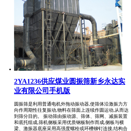
2YA1236供应煤业圆振筛新乡永达实
业有限公司手机版
圆振筛是利用普通电机外拖动振动器,使筛体沿激振力方
向作周期性往复振动,物料在筛面上连续作圆运动,从而达
到筛分目的。 振动筛由振动源、筛体、筛网、减振装置
和底托组成,筛机侧板采用优质钢板制作而成,侧板与横
梁、激振器底座采用高强度螺栓或环槽铆钉连接,结构合