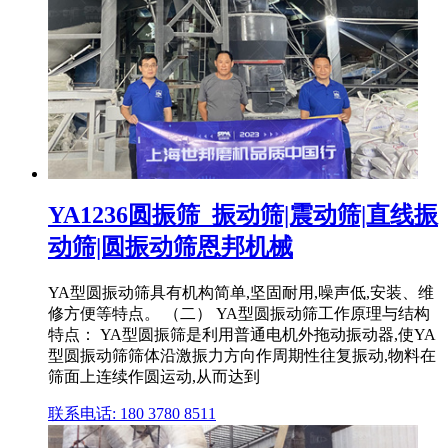
YA1236圆振筛_振动筛|震动筛|直线振
动筛|圆振动筛恩邦机械
YA型圆振动筛具有机构简单,坚固耐用,噪声低,安装、维
修方便等特点。 （二） YA型圆振动筛工作原理与结构
特点： YA型圆振筛是利用普通电机外拖动振动器,使YA
型圆振动筛筛体沿激振力方向作周期性往复振动,物料在
筛面上连续作圆运动,从而达到
联系电话: 180 3780 8511