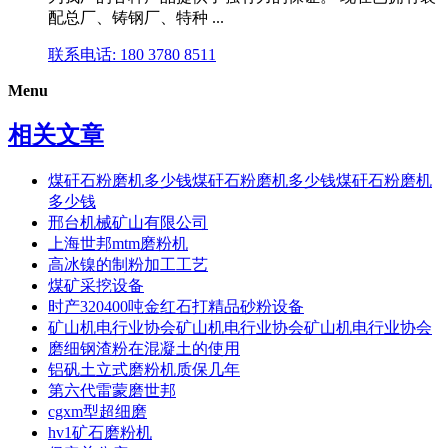
配总厂、铸钢厂、特种 ...
联系电话: 180 3780 8511
Menu
相关文章
煤矸石粉磨机多少钱煤矸石粉磨机多少钱煤矸石粉磨机
多少钱
邢台机械矿山有限公司
上海世邦mtm磨粉机
高冰镍的制粉加工工艺
煤矿采挖设备
时产320400吨金红石打精品砂粉设备
矿山机电行业协会矿山机电行业协会矿山机电行业协会
磨细钢渣粉在混凝土的使用
铝矾土立式磨粉机质保几年
第六代雷蒙磨世邦
cgxm型超细磨
hv1矿石磨粉机