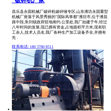
_破碎机厂家
昌乐县永固机械厂破碎机破碎锤专区,山东潍坊永固重型
机械厂座落于风景秀丽的"国际风筝都"潍坊市,位于潍昌
路中段,朱刘镇政府驻地南约.公里处,我厂始建于年,经过
八年时间的发展,现已拥有资金,占地面积平方米,现有职
工余人,技术人员名,我厂各种生产加工设备齐全,并拥有
先 .
联系电话: 180 3780 8511