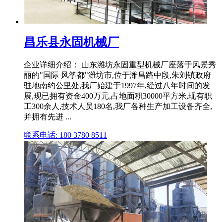
昌乐县永固机械厂
企业详细介绍： 山东潍坊永固重型机械厂座落于风景秀
丽的"国际 风筝都"潍坊市,位于潍昌路中段,朱刘镇政府
驻地南约公里处,我厂始建于1997年,经过八年时间的发
展,现已拥有资金400万元,占地面积30000平方米,现有职
工300余人,技术人员180名,我厂各种生产加工设备齐全,
并拥有先进 ...
联系电话: 180 3780 8511