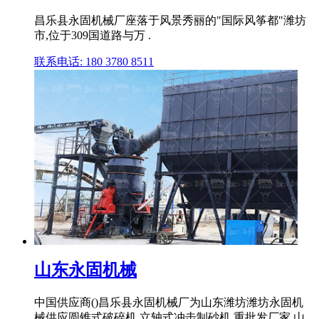
昌乐县永固机械厂座落于风景秀丽的"国际风筝都"潍坊
市,位于309国道路与万 .
联系电话: 180 3780 8511
山东永固机械
中国供应商()昌乐县永固机械厂为山东潍坊潍坊永固机
械供应圆锥式破碎机,立轴式冲击制砂机,重批发厂家,山