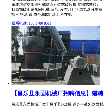
东潍坊潍坊永固机械供应圆锥式破碎机,立轴式冲转让
1215鄂破山东永固机械 编号: 发布: 11:47 浏览:0 分享举
报 价格:面议 成色:9成新以上 所在地 ...
联系电话: 180 3780 8511
【昌乐县永固机械厂招聘信息】猎聘
昌乐县永固机械厂位于昌乐县朱刘街道办事处朱刘西村,