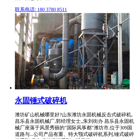
联系电话: 180 3780 8511
永固锤式破碎机
潍坊矿山机械哪里好?山东潍坊永固机械反击式破碎机,
昌乐县永固机械厂,郭经理女士,,朱刘街办 昌乐县永固机
械厂座落于风景秀丽的"国际风筝都"潍坊市,位于309国
道路与...公司产品有重、特大颚式破碎机系列,锤式破碎