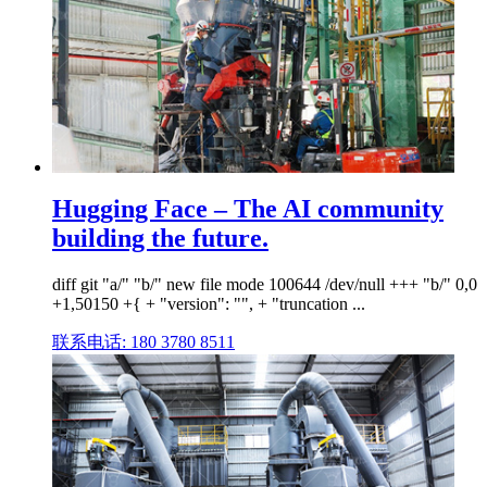
Hugging Face – The AI community
building the future.
diff git "a/" "b/" new file mode 100644 /dev/null +++ "b/" 0,0
+1,50150 +{ + "version": "", + "truncation ...
联系电话: 180 3780 8511