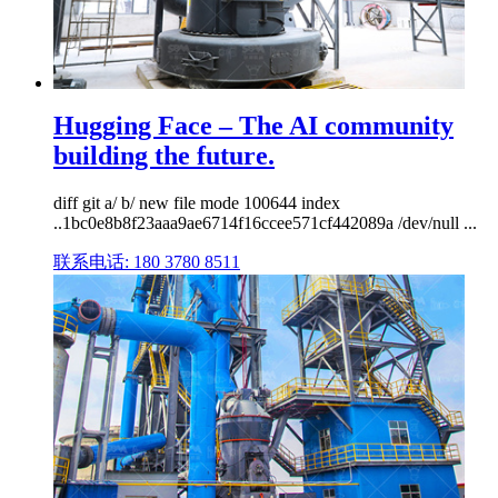
Hugging Face – The AI community
building the future.
diff git a/ b/ new file mode 100644 index
..1bc0e8b8f23aaa9ae6714f16ccee571cf442089a /dev/null ...
联系电话: 180 3780 8511