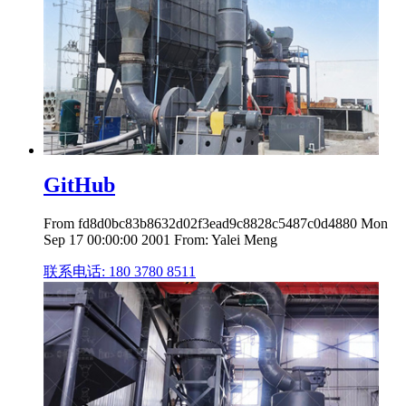
GitHub
From fd8d0bc83b8632d02f3ead9c8828c5487c0d4880 Mon
Sep 17 00:00:00 2001 From: Yalei Meng
联系电话: 180 3780 8511