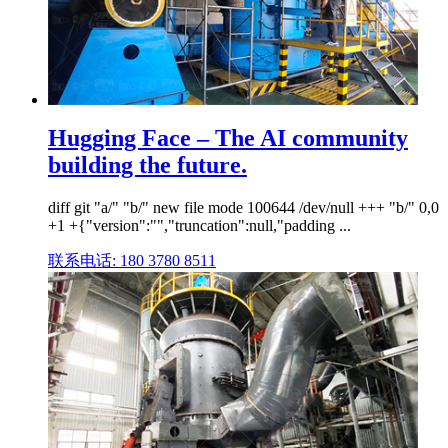
Hugging Face – The AI community
building the future.
diff git "a/" "b/" new file mode 100644 /dev/null +++ "b/" 0,0
+1 +{"version":"","truncation":null,"padding ...
联系电话: 180 3780 8511