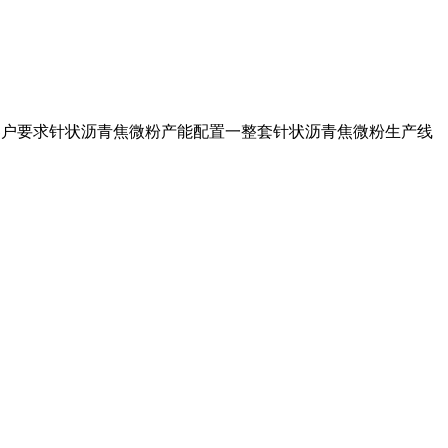
依据客户要求针状沥青焦微粉产能配置一整套针状沥青焦微粉生产线