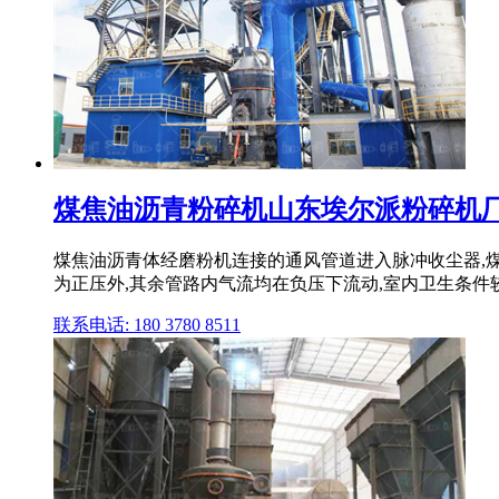
煤焦油沥青粉碎机山东埃尔派粉碎机厂家 a
煤焦油沥青体经磨粉机连接的通风管道进入脉冲收尘器,
为正压外,其余管路内气流均在负压下流动,室内卫生条件
联系电话: 180 3780 8511