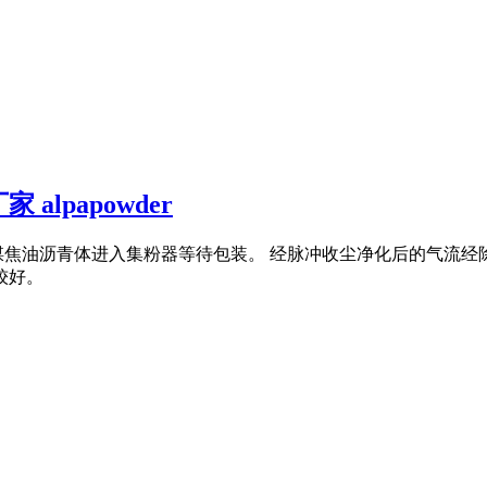
lpapowder
煤焦油沥青体进入集粉器等待包装。 经脉冲收尘净化后的气流经
较好。