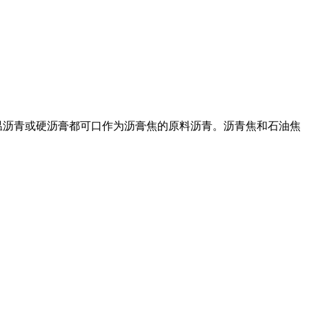
温沥青或硬沥膏都可口作为沥膏焦的原料沥青。沥青焦和石油焦