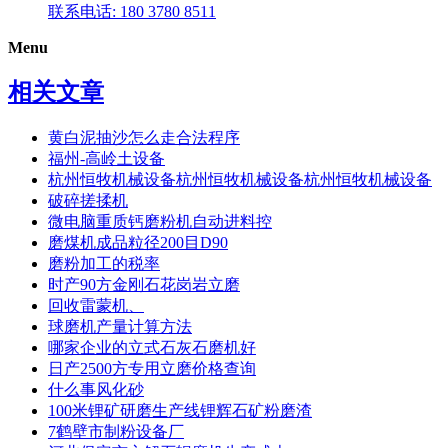
联系电话: 180 3780 8511
Menu
相关文章
黄白泥抽沙怎么走合法程序
福州-高岭土设备
杭州恒牧机械设备杭州恒牧机械设备杭州恒牧机械设备
破碎搓揉机
微电脑重质钙磨粉机自动进料控
磨煤机成品粒径200目D90
磨粉加工的税率
时产90方金刚石花岗岩立磨
回收雷蒙机、
球磨机产量计算方法
哪家企业的立式石灰石磨机好
日产2500方专用立磨价格查询
什么事风化砂
100米锂矿研磨生产线锂辉石矿粉磨渣
7鹤壁市制粉设备厂