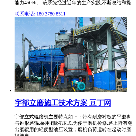
能力450t/h。 该系统经过近年的生产实践,不断总结和提 .
联系电话: 180 3780 8511
宇部立磨施工技术方案 豆丁网
宇部立式辊磨机主要特点如下：带有耐磨衬板的平磨盘
与锥形磨辊,采用4辊液压式,为便于磨机检修,磨上附有翻
出磨辊用的轻便型油压装置；磨机负荷运转在起动时磨
辊能自 .