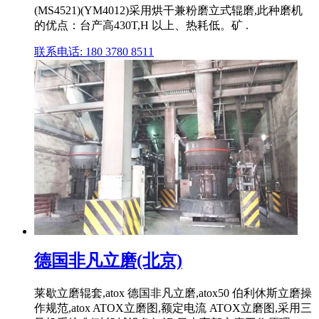
(MS4521)(YM4012)采用烘干兼粉磨立式辊磨,此种磨机
的优点：台产高430T,H 以上、热耗低。矿 .
联系电话: 180 3780 8511
德国非凡立磨(北京)
莱歇立磨辊套,atox 德国非凡立磨,atox50 伯利休斯立磨操
作规范,atox ATOX立磨图,额定电流 ATOX立磨图,采用三