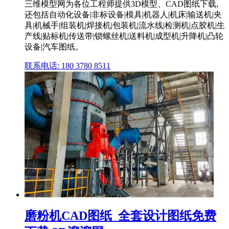
三维模型网为各位工程师提供3D模型、CAD图纸下载,
还包括自动化设备|非标设备|模具|机器人|机床|输送机|夹
具|机械手|组装机|焊接机|包装机|流水线|检测机|点胶机|生
产线|贴标机|传送带|锁螺丝机|送料机|成型机|升降机|凸轮
设备|汽车图纸。
联系电话: 180 3780 8511
磨粉机CAD图纸_全套设计图纸免费