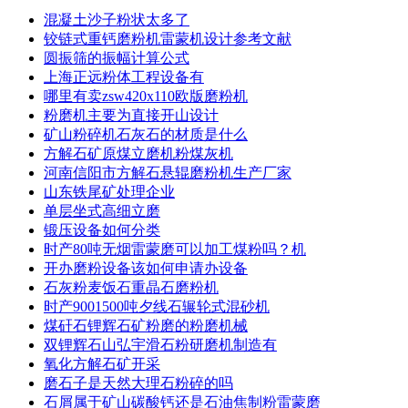
混凝土沙子粉状太多了
铰链式重钙磨粉机雷蒙机设计参考文献
圆振筛的振幅计算公式
上海正远粉体工程设备有
哪里有卖zsw420x110欧版磨粉机
粉磨机主要为直接开山设计
矿山粉碎机石灰石的材质是什么
方解石矿原煤立磨机粉煤灰机
河南信阳市方解石悬辊磨粉机生产厂家
山东铁尾矿处理企业
单层坐式高细立磨
锻压设备如何分类
时产80吨无烟雷蒙磨可以加工煤粉吗？机
开办磨粉设备该如何申请办设备
石灰粉麦饭石重晶石磨粉机
时产9001500吨夕线石辗轮式混砂机
煤矸石锂辉石矿粉磨的粉磨机械
双锂辉石山弘宇滑石粉研磨机制造有
氧化方解石矿开采
磨石子是天然大理石粉碎的吗
石屑属于矿山碳酸钙还是石油焦制粉雷蒙磨