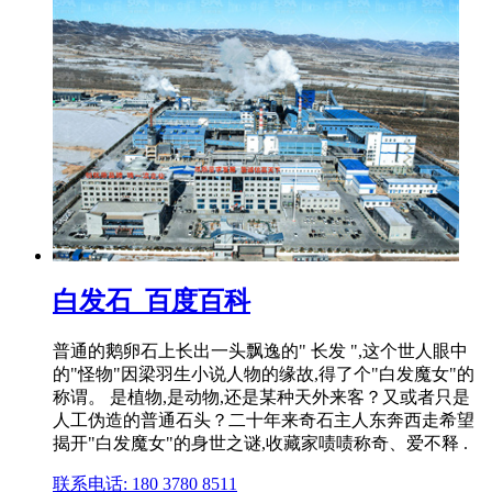
白发石_百度百科
普通的鹅卵石上长出一头飘逸的" 长发 ",这个世人眼中
的"怪物"因梁羽生小说人物的缘故,得了个"白发魔女"的
称谓。 是植物,是动物,还是某种天外来客？又或者只是
人工伪造的普通石头？二十年来奇石主人东奔西走希望
揭开"白发魔女"的身世之谜,收藏家啧啧称奇、爱不释 .
联系电话: 180 3780 8511