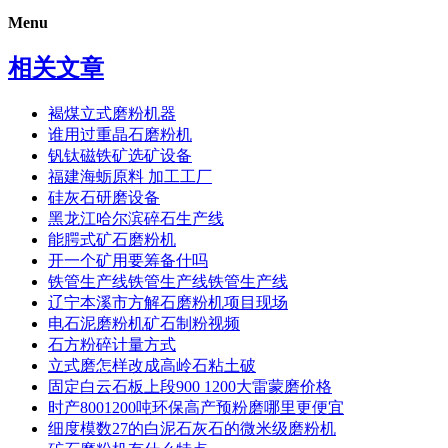
Menu
相关文章
褐煤立式磨粉机器
谁用过重晶石磨粉机
钒钛磁铁矿选矿设备
福建海蛎原料 加工工厂
硅灰石研磨设备
黑龙江哈尔滨碎石生产线
能腭式矿石磨粉机
开一个矿用要筹备什吗
铁管生产线铁管生产线铁管生产线
辽宁本溪市方解石磨粉机项目现场
电石泥磨粉机矿石制粉视频
石方粉碎计量方式
立式磨怎样改成高岭石粘土破
固定白云石板上段900 1200大雷蒙磨价格
时产8001200吨环保高产预粉磨哪里更便宜
细度模数27的白泥石灰石的微米级磨粉机