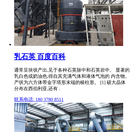
乳石英 百度百科
通常呈块状产出,见于各种石英脉中和石英岩中。 显著的
乳白色或奶油色,得自其充满气体和液体气泡的 内含物。
产状为六方体带金字塔形末端的棱柱形。 [1] 硕大晶体
分布在西伯利亚,还有 .
联系电话: 180 3780 8511