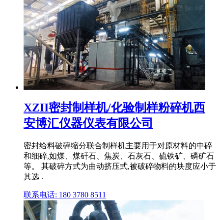
XZII密封制样机/化验制样粉碎机西
安博汇仪器仪表有限公司
密封给料破碎缩分联合制样机主要用于对原材料的中碎
和细碎,如煤、煤矸石、焦炭、石灰石、硫铁矿、磷矿石
等。 其破碎方式为曲动挤压式,被破碎物料的块度应小于
其选 .
联系电话: 180 3780 8511