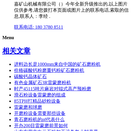
嘉矿山机械有限公司（）今年全新升级推出的,以上图片
仅供参考,请您拨打本页面或图片上的联系电话,索取的信
息,联系人：李经 .
联系电话: 180 3780 8511
Menu
相关文章
进料边长是1000mm来自中国的矿石磨粉机
价格碳酸钙粉磨重钙粉矿石磨粉机
碳酸钙晶体矿石
有色金属矿石3R雷蒙磨粉机
时产45115吨片麻岩对辊式高产预粉磨
滑石粉设备雷蒙磨的组成
85TPH打精品砂粉设备
雷蒙磨和球磨
开磨粉设备需要那些设备
青石磨粉机的pf代表什么
开办200目雷蒙磨前景如何