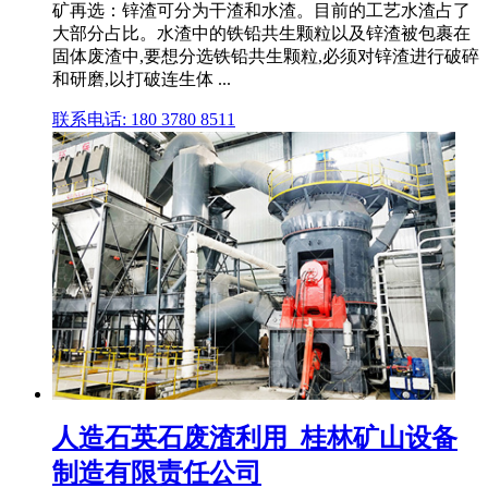
矿再选：锌渣可分为干渣和水渣。目前的工艺水渣占了
大部分占比。水渣中的铁铅共生颗粒以及锌渣被包裹在
固体废渣中,要想分选铁铅共生颗粒,必须对锌渣进行破碎
和研磨,以打破连生体 ...
联系电话: 180 3780 8511
人造石英石废渣利用_桂林矿山设备
制造有限责任公司