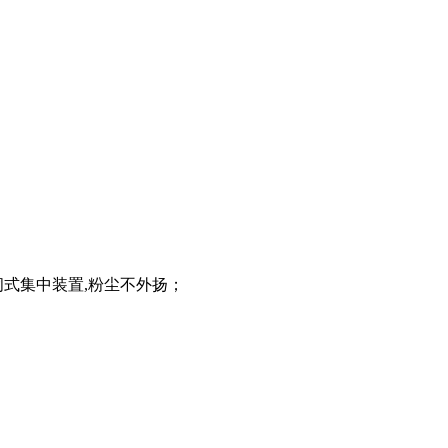
闭式集中装置,粉尘不外扬；