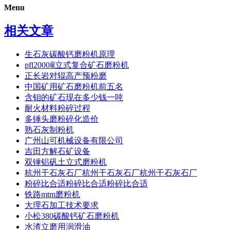
Menu
相关文章
生石灰碳酸钙磨粉机原理
pfl2000ⅲ立式复合矿石磨粉机
正长岩对辊高产预粉磨
中国矿用矿石磨粉机前五名
含钼的矿石现在多少钱一吨
耐火材料粉碎过程
多锤头磨粉碎化造价
熟石灰制粉机
广州山可机械设备有限公司
吉田方解石矿设备
双锤铝矾土立式磨粉机
杭州干石灰石厂杭州干石灰石厂杭州干石灰石厂
粉碎比合适粉碎比合适粉碎比合适
铁路mtm磨粉机
大理石加工技术要求
小松380碳酸钙矿石磨粉机
水渣立磨用润滑油