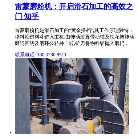
雷蒙磨粉机：开启滑石加工的高效之
门 知乎
雷蒙磨粉机是滑石加工的"黄金搭档",其工作原理独特：
物料经进料斗进入主机,由传动装置带动轴及梅花架转动,
磨辊围绕及磨环公转并自转,铲刀将物料铲抛入磨辊 .
联系电话: 180 3780 8511