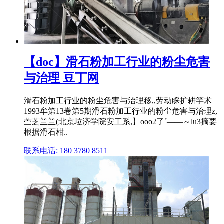
【doc】滑石粉加工行业的粉尘危害
与治理 豆丁网
滑石粉加工行业的粉尘危害与治理移,,劳动睬扩耕竽术
1993牟第13卷第5期滑石粉加工行业的粉尘危害与治理z,
苎芝兰兰(北京垃济学院安工系,】ooo2了´——～lu3摘要
根据滑石柑..
联系电话: 180 3780 8511