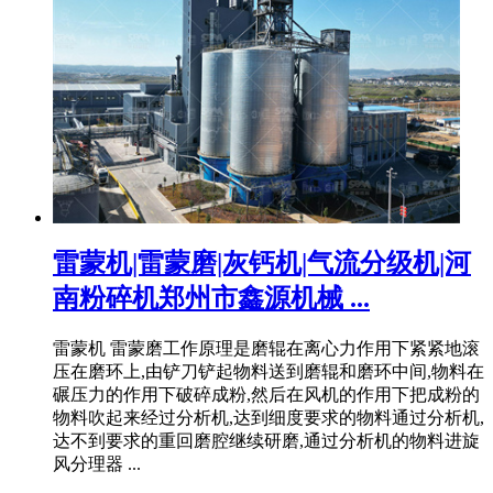
雷蒙机|雷蒙磨|灰钙机|气流分级机|河
南粉碎机郑州市鑫源机械 ...
雷蒙机 雷蒙磨工作原理是磨辊在离心力作用下紧紧地滚
压在磨环上,由铲刀铲起物料送到磨辊和磨环中间,物料在
碾压力的作用下破碎成粉,然后在风机的作用下把成粉的
物料吹起来经过分析机,达到细度要求的物料通过分析机,
达不到要求的重回磨腔继续研磨,通过分析机的物料进旋
风分理器 ...