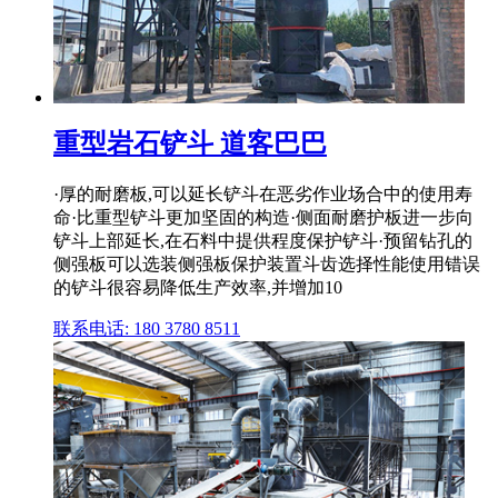
重型岩石铲斗 道客巴巴
·厚的耐磨板,可以延长铲斗在恶劣作业场合中的使用寿
命·比重型铲斗更加坚固的构造·侧面耐磨护板进一步向
铲斗上部延长,在石料中提供程度保护铲斗·预留钻孔的
侧强板可以选装侧强板保护装置斗齿选择性能使用错误
的铲斗很容易降低生产效率,并增加10
联系电话: 180 3780 8511