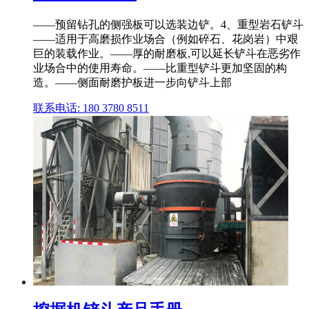
——预留钻孔的侧强板可以选装边铲。4、重型岩石铲斗
——适用于高磨损作业场合（例如碎石、花岗岩）中艰
巨的装载作业。——厚的耐磨板,可以延长铲斗在恶劣作
业场合中的使用寿命。——比重型铲斗更加坚固的构
造。——侧面耐磨护板进一步向铲斗上部
联系电话: 180 3780 8511