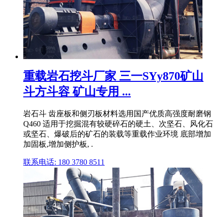
重载岩石挖斗厂家 三一SYy870矿山
斗方斗容 矿山专用 ...
岩石斗 齿座板和侧刃板材料选用国产优质高强度耐磨钢
Q460 适用于挖掘混有较硬碎石的硬土、次坚石、风化石
或坚石、爆破后的矿石的装载等重载作业环境 底部增加
加固板,增加侧护板, .
联系电话: 180 3780 8511