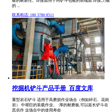
板的耐磨性。焊接面用于同铲斗包板的前端面 焊接,刀板
的 ...
联系电话: 180 3780 8511
挖掘机铲斗产品手册_百度文库
重型岩石铲斗 适用于高磨损作业场合（例如碎石、花岗
岩） 中艰巨的装载作业。 ·厚的耐磨板,可以延长铲斗在
恶劣作 业场合中的使用寿命