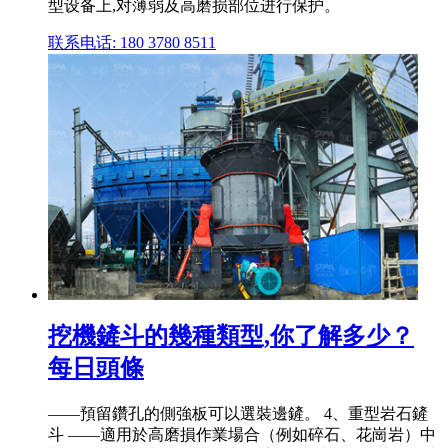
型设备上,对薄弱及高磨损部位进行保护。
联系电话: 180 3780 8511
挖機鏟斗的幾種類型,你了解多少？
每日頭條
——預留鑽孔的側強板可以選裝邊鏟。 4、重型岩石鏟
斗 ——適用於高磨損作業場合（例如碎石、花崗岩）中