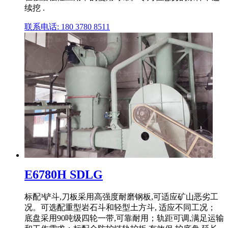
续挖 .
联系电话: 180 3780 8511
E6780H SDLG
标配³铲斗,刀板采用高强度耐磨钢板,可适应矿山恶劣工
况。可选配重型岩石斗和轻型土方斗, 适应不同工况；
底盘采用90吨级四轮一带,可靠耐用；轨距可调,满足运输