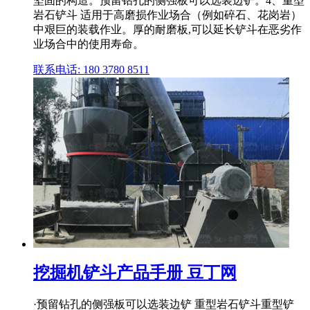
坚固的构造。预留钻孔的侧强板可以选装边铲。4、重型
岩石铲斗 适用于高磨损作业场合（例如碎石、花岗岩）
中艰巨的装载作业。厚的耐磨板,可以延长铲斗在恶劣作
业场合中的使用寿命。
联系电话: 180 3780 8511
挖掘机铲斗产品手册 豆丁网
·预留钻孔的侧强板可以选装边铲 重型岩石铲斗重型铲