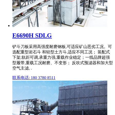
E6690H SDLG
铲斗刀板采用高强度耐磨钢板,可适应矿山恶劣工况。可
选配重型岩石斗 和轻型土方斗,适应不同工况； 装配式
下架,轨距可调,承重力强,重载作业稳定；一线品牌超强
型履带,重载工况耐磨、不变形； 反吹式预滤器和加大型
空气主滤, .
联系电话: 180 3780 8511