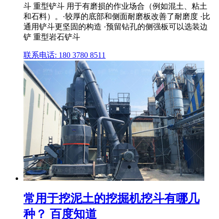
斗 重型铲斗 用于有磨损的作业场合（例如混土、粘土
和石料）。·较厚的底部和侧面耐磨板改善了耐磨度 ·比
通用铲斗更坚固的构造 ·预留钻孔的侧强板可以选装边
铲 重型岩石铲斗
联系电话: 180 3780 8511
常用于挖泥土的挖掘机挖斗有哪几
种？ 百度知道