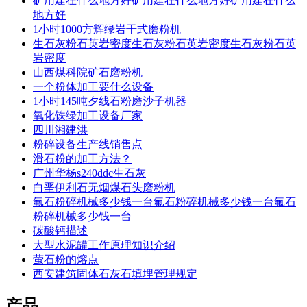
矿用建在什么地方好矿用建在什么地方好矿用建在什么
地方好
1小时1000方辉绿岩干式磨粉机
生石灰粉石英岩密度生石灰粉石英岩密度生石灰粉石英
岩密度
山西煤科院矿石磨粉机
一个粉体加工要什么设备
1小时145吨夕线石粉磨沙子机器
氧化铁绿加工设备厂家
四川湘建洪
粉碎设备生产线销售点
滑石粉的加工方法？
广州华杨s240ddc生石灰
白垩伊利石无烟煤石头磨粉机
氟石粉碎机械多少钱一台氟石粉碎机械多少钱一台氟石
粉碎机械多少钱一台
碳酸钙描述
大型水泥罐工作原理知识介绍
萤石粉的熔点
西安建筑固体石灰石填埋管理规定
产品