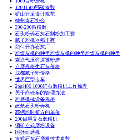
1000目粉磨机
12001500鄂破参数
矿山开采设计规范
赣州奇石协会
300-200微粉磨
石头粉碎石灰石制粉加工费
腻子粉机器那里有
如何开办石灰厂
粉煤灰机的种类粉煤灰机的种类粉煤灰机的种类
索迪气压弹道微粉磨
立磨规格生石灰价格
成都腻子粉价格
世界巨型卡车
2pgl400 1000矿石磨粉机工作原理
关于商砼车的管理办法
粉磨机械设备规格
建筑石头粉碎机
高钙粉吨折方的单价
200目重晶石磨粉机
铜矿立式磨粉设备
国外研磨机
篮式石灰石磨机技术参数