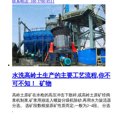
联系电话: 180 3780 8511
水洗高岭土生产的主要工艺流程,你不
可不知！_矿物
高岭土原矿在水枪的高压冲击下散碎,或高岭土原矿经捣
浆机制浆,矿浆用崩送入螺旋分级机除砂,再用水力旋流器
分选。 选矿段数根据原矿性质而定,一般为2~4段。 分选
.