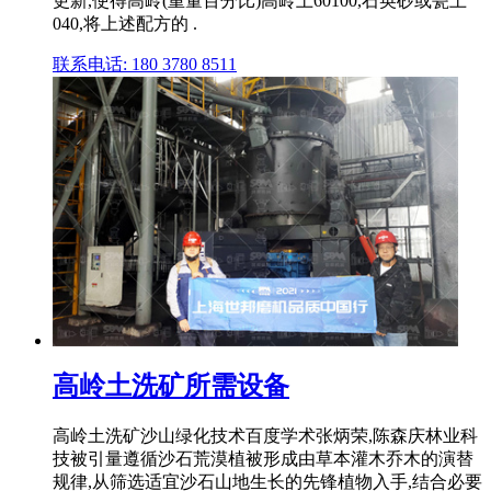
更新,使得高岭(重量百分比)高岭土60100,石英砂或瓷土
040,将上述配方的 .
联系电话: 180 3780 8511
高岭土洗矿所需设备
高岭土洗矿沙山绿化技术百度学术张炳荣,陈森庆林业科
技被引量遵循沙石荒漠植被形成由草本灌木乔木的演替
规律,从筛选适宜沙石山地生长的先锋植物入手,结合必要