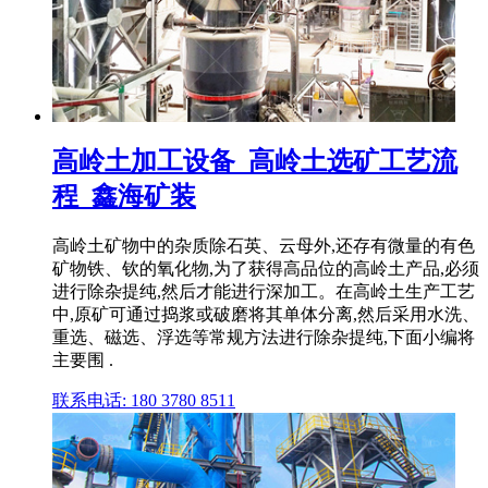
高岭土加工设备_高岭土选矿工艺流
程_鑫海矿装
高岭土矿物中的杂质除石英、云母外,还存有微量的有色
矿物铁、钦的氧化物,为了获得高品位的高岭土产品,必须
进行除杂提纯,然后才能进行深加工。在高岭土生产工艺
中,原矿可通过捣浆或破磨将其单体分离,然后采用水洗、
重选、磁选、浮选等常规方法进行除杂提纯,下面小编将
主要围 .
联系电话: 180 3780 8511