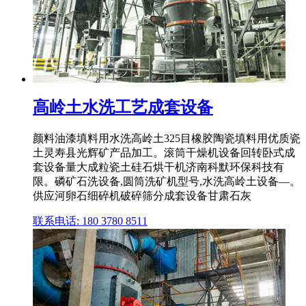
高岭土水洗工艺成套设备
颜料油漆填料用水洗高岭土325目橡胶陶瓷填料用优质瓷
土灵寿县光辉矿产品加工。滚筒干燥机设备回转卧式成
套设备量大成粒瓷土硅石烘干机济南科默环保科技有
限。磷矿石洗设备,圆筒洗矿机型号,水洗高岭土设备—。
供应河卵石细碎机破碎筛分成套设备甘肃石灰
联系电话: 180 3780 8511