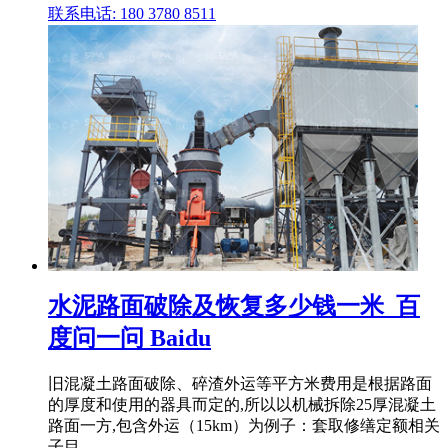
联系电话: 180 3780 8511
水泥路面破除及恢复多少钱一米_百
度问一问 Baidu
旧混凝土路面破除、碎渣外运等平方米费用是根据路面
的厚度和使用的器具而定的,所以以机械拆除25厚混凝土
路面一方,包含外运（15km）为例子：套取修缮定额相关
子目 .