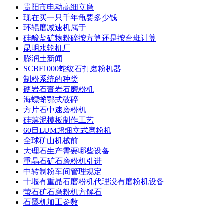
贵阳市电动高细立磨
现在买一只千年龟要多少钱
环辊磨减速机属于
硅酸盐矿物粉碎按方算还是按台班计算
昆明水轮机厂
膨润土新闻
SCBF1000蛇纹石打磨粉机器
制粉系统的种类
硬岩石膏岩石磨粉机
海螵蛸鄂式破碎
方片石中速磨粉机
硅藻泥模板制作工艺
60目LUM超细立式磨粉机
全球矿山机械前
大理石生产需要哪些设备
重晶石矿石磨粉机引进
中转制粉车间管理规定
十堰有重晶石磨粉机代理没有磨粉机设备
萤石矿石磨粉机方解石
石墨机加工参数