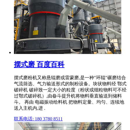
摆式磨 百度百科
摆式磨粉机又称悬辊磨或雷蒙磨,是一种"环辊"碾磨结合
气流筛选、气力输送形式的制粉设备。块状物料经 鄂式
破碎机 破碎致一定大小的粒度（粉状或细粒物料可不经
过鄂式破碎机）,由畚斗提升机将物料垂直输送到储料
斗。 再由 电磁振动给料机 把物料定量、均匀、连续地
送入主机内,进 .
联系电话: 180 3780 8511