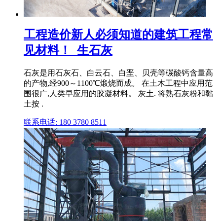
工程造价新人必须知道的建筑工程常
见材料！_生石灰
石灰是用石灰石、白云石、白垩、贝壳等碳酸钙含量高
的产物,经900～1100℃煅烧而成。 在土木工程中应用范
围很广,人类早应用的胶凝材料。 灰土. 将熟石灰粉和黏
土按 .
联系电话: 180 3780 8511