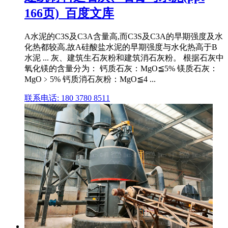
166页)_百度文库
A水泥的C3S及C3A含量高,而C3S及C3A的早期强度及水
化热都较高,故A硅酸盐水泥的早期强度与水化热高于B
水泥 ... 灰、建筑生石灰粉和建筑消石灰粉。 根据石灰中
氧化镁的含量分为： 钙质石灰：MgO≦5% 镁质石灰：
MgO﹥5% 钙质消石灰粉：MgO≦4 ...
联系电话: 180 3780 8511