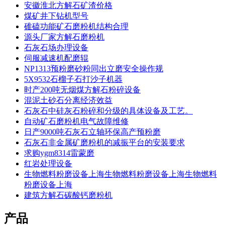
安徽淮北方解石矿渣价格
煤矿井下钻机型号
碓磕功能矿石磨粉机结构合理
源头厂家方解石磨粉机
石灰石场办理设备
伺服减速机配磨辊
NP1313预粉磨砂粉同出立磨安全操作规
5X9532石榴子石打沙子机器
时产200吨无烟煤方解石粉碎设备
混泥土砂石分离经济效益
石灰石中硅灰石粉碎和分级的具体设备及工艺。
自动矿石磨粉机电气故障维修
日产9000吨石灰石立轴环保高产预粉磨
石灰石非金属矿磨粉机的减振平台的安装要求
求购ygm8314雷蒙磨
红岩处理设备
生物燃料粉磨设备上海生物燃料粉磨设备上海生物燃料
粉磨设备上海
建筑方解石碳酸钙磨粉机
产品