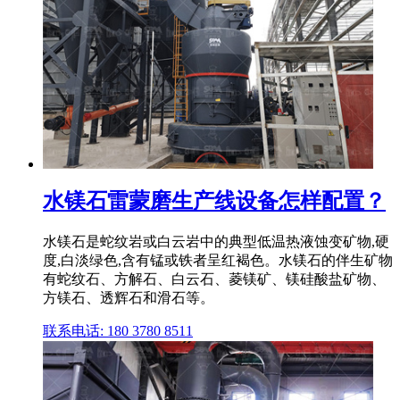
水镁石雷蒙磨生产线设备怎样配置？
水镁石是蛇纹岩或白云岩中的典型低温热液蚀变矿物,硬
度,白淡绿色,含有锰或铁者呈红褐色。水镁石的伴生矿物
有蛇纹石、方解石、白云石、菱镁矿、镁硅酸盐矿物、
方镁石、透辉石和滑石等。
联系电话: 180 3780 8511